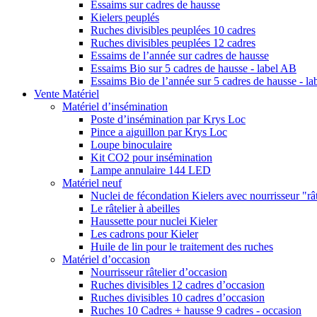
Essaims sur cadres de hausse
Kielers peuplés
Ruches divisibles peuplées 10 cadres
Ruches divisibles peuplées 12 cadres
Essaims de l’année sur cadres de hausse
Essaims Bio sur 5 cadres de hausse - label AB
Essaims Bio de l’année sur 5 cadres de hausse - l
Vente Matériel
Matériel d’insémination
Poste d’insémination par Krys Loc
Pince a aiguillon par Krys Loc
Loupe binoculaire
Kit CO2 pour insémination
Lampe annulaire 144 LED
Matériel neuf
Nuclei de fécondation Kielers avec nourrisseur "rât
Le râtelier à abeilles
Haussette pour nuclei Kieler
Les cadrons pour Kieler
Huile de lin pour le traitement des ruches
Matériel d’occasion
Nourrisseur râtelier d’occasion
Ruches divisibles 12 cadres d’occasion
Ruches divisibles 10 cadres d’occasion
Ruches 10 Cadres + hausse 9 cadres - occasion