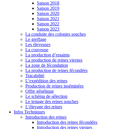
Saison 2018
Saison 2019
Saison 2020
Saison 2021
Saison 2022
Saison 2023
La conduite des colonies souches
Le greffage
Les éleveuses
La couveuse
La production d’essaims
La production de reines vierges
La zone de fécondation
La production de reines fécondées
Traçabilité
L’expédition des reines
Production de reines inséminées
Offre génétique
Le schéma de sélection
Le testage des reines souches
L’élevage des reines
Infos Techniques
Introduction des reines
Introduction des reines fécondées
Introduction des reines vierges