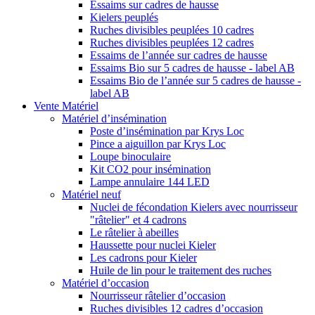
Essaims sur cadres de hausse
Kielers peuplés
Ruches divisibles peuplées 10 cadres
Ruches divisibles peuplées 12 cadres
Essaims de l’année sur cadres de hausse
Essaims Bio sur 5 cadres de hausse - label AB
Essaims Bio de l’année sur 5 cadres de hausse -
label AB
Vente Matériel
Matériel d’insémination
Poste d’insémination par Krys Loc
Pince a aiguillon par Krys Loc
Loupe binoculaire
Kit CO2 pour insémination
Lampe annulaire 144 LED
Matériel neuf
Nuclei de fécondation Kielers avec nourrisseur
"râtelier" et 4 cadrons
Le râtelier à abeilles
Haussette pour nuclei Kieler
Les cadrons pour Kieler
Huile de lin pour le traitement des ruches
Matériel d’occasion
Nourrisseur râtelier d’occasion
Ruches divisibles 12 cadres d’occasion