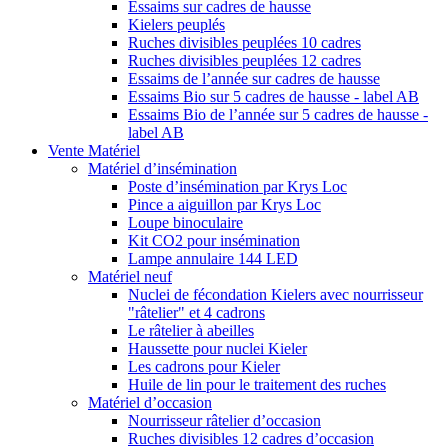
Essaims sur cadres de hausse
Kielers peuplés
Ruches divisibles peuplées 10 cadres
Ruches divisibles peuplées 12 cadres
Essaims de l’année sur cadres de hausse
Essaims Bio sur 5 cadres de hausse - label AB
Essaims Bio de l’année sur 5 cadres de hausse -
label AB
Vente Matériel
Matériel d’insémination
Poste d’insémination par Krys Loc
Pince a aiguillon par Krys Loc
Loupe binoculaire
Kit CO2 pour insémination
Lampe annulaire 144 LED
Matériel neuf
Nuclei de fécondation Kielers avec nourrisseur
"râtelier" et 4 cadrons
Le râtelier à abeilles
Haussette pour nuclei Kieler
Les cadrons pour Kieler
Huile de lin pour le traitement des ruches
Matériel d’occasion
Nourrisseur râtelier d’occasion
Ruches divisibles 12 cadres d’occasion