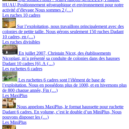
HUAU,Positionnement géographique et environnement pour notre
activité d’élevage Nous sommes 2 (…)
Les ruches 10 cadres
Sur l’exploitation, nous travaillons principalement avec des
colonies de petite taille. Nous gérons seulement 150 ruches Dadant
10 cadres, en (…)
Les ruches divisibles
En juillet 2007, Christain Nicot, des établissements
Nicoplast, m’a présenté sa conduite de colonies dans des hausses
Dadant 10 cadres [6]. A (…)
Les ruchettes 6 cadres
Les ruchettes 6 cadres sont l’élément de base de
l’exploitation. Nous en possédons plus de 1000, et en hivernons plus
de 800 chaque année, Fin (…)
Les MaxiPlus
Nous appelons MaxiPlus, le format haussette pour ruchette
Dadant 6 cadres. En volume, c’est le double d’un MiniPlus, Nous
pouvons disposer les (…)
Les MiniPlus