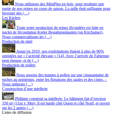
Nous utilisions des MiniPlus en bois, pour produire une
partie de nos reines en cours de saison. La taille était suffisante pour
hiverner des (…)
Les Kielers
Toute notre production de reines fécondées est faite en
nuclei de fécondation Kieler Begattungskasten (ou Kirchainer).
Nous commercialisons les (…)
Production de miel
Jusqu’en 2010, nos exploitations étaient à plus de 90%
orientées sur « l’activité élevage » [14], Avec l’arrivée de Fabienne,
mon épouse, et de (…)
Production de pollen
Nous posons des trappes à pollen sur une cinquantaine de
ruches au printemps, entre les floraisons des saules et des cistes. –
Nous utilisons (…)
Construction d’une miellerie
Philippe construit sa miellerie. Le bâtiment fait d’environ
350 m² (11m x 30m). Il est bardé côté Ouest et côté Nord, et ouvert
sur les 2 autres (…)
Listes de diffusion