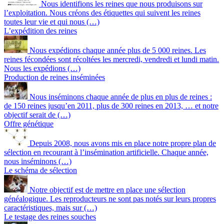
Nous identifions les reines que nous produisons sur
l’exploitation. Nous créons des étiquettes qui suivent les reines
toutes leur vie et qui nous (…)
L’expédition des reines
Nous expédions chaque année plus de 5 000 reines. Les
reines fécondées sont récoltées les mercredi, vendredi et lundi matin.
Nous les expédions (…)
Production de reines inséminées
Nous inséminons chaque année de plus en plus de reines :
de 150 reines jusqu’en 2011, plus de 300 reines en 2013, … et notre
objectif serait de (…)
Offre génétique
Depuis 2008, nous avons mis en place notre propre plan de
sélection en recourant à l’insémination artificielle. Chaque année,
nous inséminons (…)
Le schéma de sélection
Notre objectif est de mettre en place une sélection
généalogique. Les reproducteurs ne sont pas notés sur leurs propres
caractéristiques, mais sur (…)
Le testage des reines souches