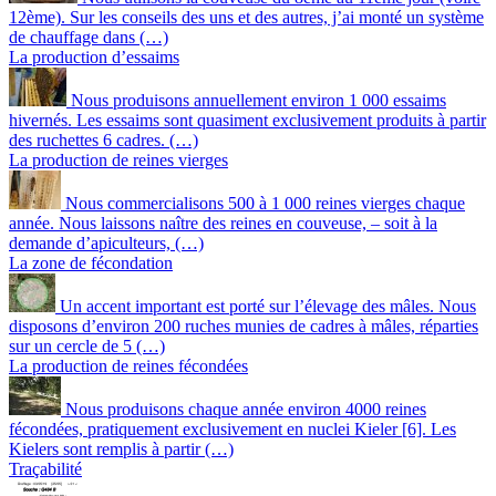
12ème). Sur les conseils des uns et des autres, j’ai monté un système
de chauffage dans (…)
La production d’essaims
Nous produisons annuellement environ 1 000 essaims
hivernés. Les essaims sont quasiment exclusivement produits à partir
des ruchettes 6 cadres. (…)
La production de reines vierges
Nous commercialisons 500 à 1 000 reines vierges chaque
année. Nous laissons naître des reines en couveuse, – soit à la
demande d’apiculteurs, (…)
La zone de fécondation
Un accent important est porté sur l’élevage des mâles. Nous
disposons d’environ 200 ruches munies de cadres à mâles, réparties
sur un cercle de 5 (…)
La production de reines fécondées
Nous produisons chaque année environ 4000 reines
fécondées, pratiquement exclusivement en nuclei Kieler [6]. Les
Kielers sont remplis à partir (…)
Traçabilité