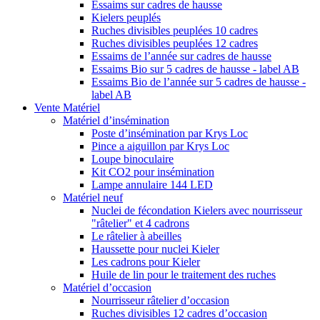
Essaims sur cadres de hausse
Kielers peuplés
Ruches divisibles peuplées 10 cadres
Ruches divisibles peuplées 12 cadres
Essaims de l’année sur cadres de hausse
Essaims Bio sur 5 cadres de hausse - label AB
Essaims Bio de l’année sur 5 cadres de hausse -
label AB
Vente Matériel
Matériel d’insémination
Poste d’insémination par Krys Loc
Pince a aiguillon par Krys Loc
Loupe binoculaire
Kit CO2 pour insémination
Lampe annulaire 144 LED
Matériel neuf
Nuclei de fécondation Kielers avec nourrisseur
"râtelier" et 4 cadrons
Le râtelier à abeilles
Haussette pour nuclei Kieler
Les cadrons pour Kieler
Huile de lin pour le traitement des ruches
Matériel d’occasion
Nourrisseur râtelier d’occasion
Ruches divisibles 12 cadres d’occasion