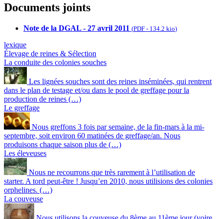
Documents joints
Note de la DGAL - 27 avril 2011
(
PDF
-
134.2 kio
)
lexique
Élevage de reines & Sélection
La conduite des colonies souches
Les lignées souches sont des reines inséminées, qui rentrent
dans le plan de testage et/ou dans le pool de greffage pour la
production de reines (…)
Le greffage
Nous greffons 3 fois par semaine, de la fin-mars à la mi-
septembre, soit environ 60 matinées de greffage/an. Nous
produisons chaque saison plus de (…)
Les éleveuses
Nous ne recourrons que très rarement à l’utilisation de
starter. A tord peut-être ! Jusqu’en 2010, nous utilisions des colonies
orphelines. (…)
La couveuse
Nous utilisons la couveuse du 8ème au 11ème jour (voire