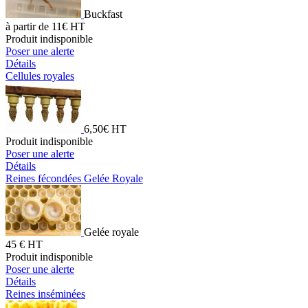
Buckfast
à partir de 11€ HT
Produit indisponible
Poser une alerte
Détails
Cellules royales
6,50€ HT
Produit indisponible
Poser une alerte
Détails
Reines fécondées Gelée Royale
Gelée royale
45 € HT
Produit indisponible
Poser une alerte
Détails
Reines inséminées