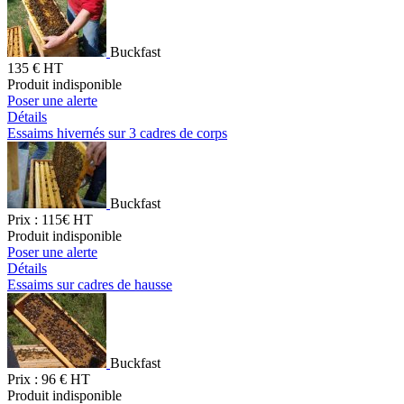
Buckfast
135 € HT
Produit indisponible
Poser une alerte
Détails
Essaims hivernés sur 3 cadres de corps
Buckfast
Prix : 115€ HT
Produit indisponible
Poser une alerte
Détails
Essaims sur cadres de hausse
Buckfast
Prix : 96 € HT
Produit indisponible