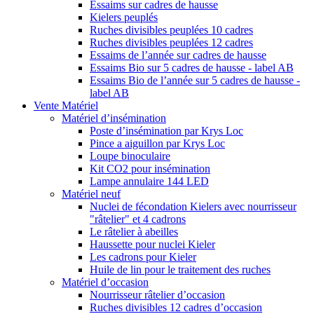
Essaims sur cadres de hausse
Kielers peuplés
Ruches divisibles peuplées 10 cadres
Ruches divisibles peuplées 12 cadres
Essaims de l’année sur cadres de hausse
Essaims Bio sur 5 cadres de hausse - label AB
Essaims Bio de l’année sur 5 cadres de hausse -
label AB
Vente Matériel
Matériel d’insémination
Poste d’insémination par Krys Loc
Pince a aiguillon par Krys Loc
Loupe binoculaire
Kit CO2 pour insémination
Lampe annulaire 144 LED
Matériel neuf
Nuclei de fécondation Kielers avec nourrisseur
"râtelier" et 4 cadrons
Le râtelier à abeilles
Haussette pour nuclei Kieler
Les cadrons pour Kieler
Huile de lin pour le traitement des ruches
Matériel d’occasion
Nourrisseur râtelier d’occasion
Ruches divisibles 12 cadres d’occasion