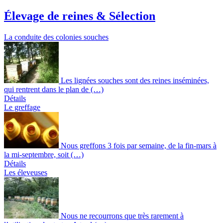
Élevage de reines & Sélection
La conduite des colonies souches
Les lignées souches sont des reines inséminées,
qui rentrent dans le plan de (…)
Détails
Le greffage
Nous greffons 3 fois par semaine, de la fin-mars à
la mi-septembre, soit (…)
Détails
Les éleveuses
Nous ne recourrons que très rarement à