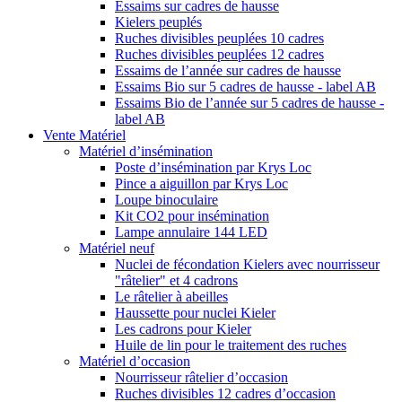
Essaims sur cadres de hausse
Kielers peuplés
Ruches divisibles peuplées 10 cadres
Ruches divisibles peuplées 12 cadres
Essaims de l’année sur cadres de hausse
Essaims Bio sur 5 cadres de hausse - label AB
Essaims Bio de l’année sur 5 cadres de hausse -
label AB
Vente Matériel
Matériel d’insémination
Poste d’insémination par Krys Loc
Pince a aiguillon par Krys Loc
Loupe binoculaire
Kit CO2 pour insémination
Lampe annulaire 144 LED
Matériel neuf
Nuclei de fécondation Kielers avec nourrisseur
"râtelier" et 4 cadrons
Le râtelier à abeilles
Haussette pour nuclei Kieler
Les cadrons pour Kieler
Huile de lin pour le traitement des ruches
Matériel d’occasion
Nourrisseur râtelier d’occasion
Ruches divisibles 12 cadres d’occasion