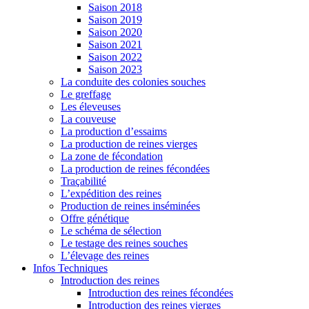
Saison 2018
Saison 2019
Saison 2020
Saison 2021
Saison 2022
Saison 2023
La conduite des colonies souches
Le greffage
Les éleveuses
La couveuse
La production d’essaims
La production de reines vierges
La zone de fécondation
La production de reines fécondées
Traçabilité
L’expédition des reines
Production de reines inséminées
Offre génétique
Le schéma de sélection
Le testage des reines souches
L’élevage des reines
Infos Techniques
Introduction des reines
Introduction des reines fécondées
Introduction des reines vierges