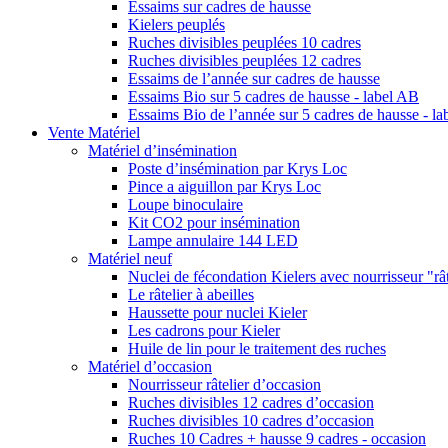
Essaims sur cadres de hausse
Kielers peuplés
Ruches divisibles peuplées 10 cadres
Ruches divisibles peuplées 12 cadres
Essaims de l’année sur cadres de hausse
Essaims Bio sur 5 cadres de hausse - label AB
Essaims Bio de l’année sur 5 cadres de hausse - l
Vente Matériel
Matériel d’insémination
Poste d’insémination par Krys Loc
Pince a aiguillon par Krys Loc
Loupe binoculaire
Kit CO2 pour insémination
Lampe annulaire 144 LED
Matériel neuf
Nuclei de fécondation Kielers avec nourrisseur "rât
Le râtelier à abeilles
Haussette pour nuclei Kieler
Les cadrons pour Kieler
Huile de lin pour le traitement des ruches
Matériel d’occasion
Nourrisseur râtelier d’occasion
Ruches divisibles 12 cadres d’occasion
Ruches divisibles 10 cadres d’occasion
Ruches 10 Cadres + hausse 9 cadres - occasion