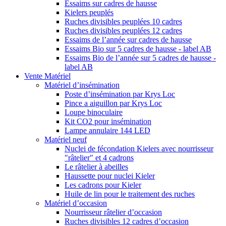
Essaims sur cadres de hausse
Kielers peuplés
Ruches divisibles peuplées 10 cadres
Ruches divisibles peuplées 12 cadres
Essaims de l’année sur cadres de hausse
Essaims Bio sur 5 cadres de hausse - label AB
Essaims Bio de l’année sur 5 cadres de hausse -
label AB
Vente Matériel
Matériel d’insémination
Poste d’insémination par Krys Loc
Pince a aiguillon par Krys Loc
Loupe binoculaire
Kit CO2 pour insémination
Lampe annulaire 144 LED
Matériel neuf
Nuclei de fécondation Kielers avec nourrisseur
"râtelier" et 4 cadrons
Le râtelier à abeilles
Haussette pour nuclei Kieler
Les cadrons pour Kieler
Huile de lin pour le traitement des ruches
Matériel d’occasion
Nourrisseur râtelier d’occasion
Ruches divisibles 12 cadres d’occasion