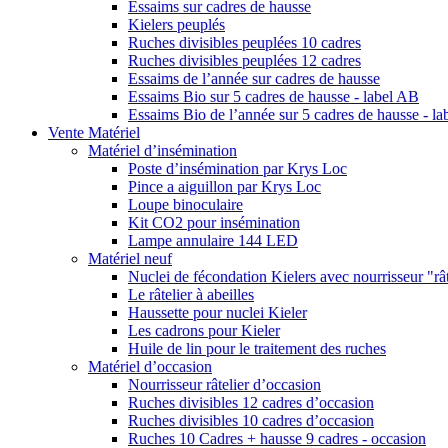
Essaims sur cadres de hausse
Kielers peuplés
Ruches divisibles peuplées 10 cadres
Ruches divisibles peuplées 12 cadres
Essaims de l’année sur cadres de hausse
Essaims Bio sur 5 cadres de hausse - label AB
Essaims Bio de l’année sur 5 cadres de hausse - l
Vente Matériel
Matériel d’insémination
Poste d’insémination par Krys Loc
Pince a aiguillon par Krys Loc
Loupe binoculaire
Kit CO2 pour insémination
Lampe annulaire 144 LED
Matériel neuf
Nuclei de fécondation Kielers avec nourrisseur "rât
Le râtelier à abeilles
Haussette pour nuclei Kieler
Les cadrons pour Kieler
Huile de lin pour le traitement des ruches
Matériel d’occasion
Nourrisseur râtelier d’occasion
Ruches divisibles 12 cadres d’occasion
Ruches divisibles 10 cadres d’occasion
Ruches 10 Cadres + hausse 9 cadres - occasion