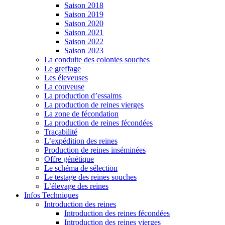
Saison 2018
Saison 2019
Saison 2020
Saison 2021
Saison 2022
Saison 2023
La conduite des colonies souches
Le greffage
Les éleveuses
La couveuse
La production d’essaims
La production de reines vierges
La zone de fécondation
La production de reines fécondées
Traçabilité
L’expédition des reines
Production de reines inséminées
Offre génétique
Le schéma de sélection
Le testage des reines souches
L’élevage des reines
Infos Techniques
Introduction des reines
Introduction des reines fécondées
Introduction des reines vierges