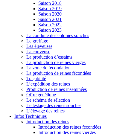
Saison 2018
Saison 2019
Saison 2020
Saison 2021
Saison 2022
Saison 2023
La conduite des colonies souches
Le greffage
Les éleveuses
La couveuse
La production d’essaims
La production de reines vierges
La zone de fécondation
La production de reines fécondées
Traçabilité
L’expédition des reines
Production de reines inséminées
Offre génétique
Le schéma de sélection
Le testage des reines souches
L’élevage des reines
Infos Techniques
Introduction des reines
Introduction des reines fécondées
Introduction des reines vierges