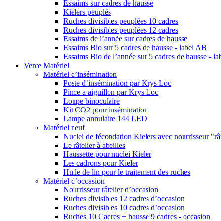
Essaims sur cadres de hausse
Kielers peuplés
Ruches divisibles peuplées 10 cadres
Ruches divisibles peuplées 12 cadres
Essaims de l’année sur cadres de hausse
Essaims Bio sur 5 cadres de hausse - label AB
Essaims Bio de l’année sur 5 cadres de hausse - l
Vente Matériel
Matériel d’insémination
Poste d’insémination par Krys Loc
Pince a aiguillon par Krys Loc
Loupe binoculaire
Kit CO2 pour insémination
Lampe annulaire 144 LED
Matériel neuf
Nuclei de fécondation Kielers avec nourrisseur "rât
Le râtelier à abeilles
Haussette pour nuclei Kieler
Les cadrons pour Kieler
Huile de lin pour le traitement des ruches
Matériel d’occasion
Nourrisseur râtelier d’occasion
Ruches divisibles 12 cadres d’occasion
Ruches divisibles 10 cadres d’occasion
Ruches 10 Cadres + hausse 9 cadres - occasion