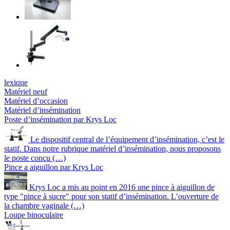
lexique
Matériel neuf
Matériel d’occasion
Matériel d’insémination
Poste d’insémination par Krys Loc
Le dispositif central de l’équipement d’insémination, c’est le
statif. Dans notre rubrique matériel d’insémination, nous proposons
le poste conçu (…)
Pince a aiguillon par Krys Loc
Krys Loc a mis au point en 2016 une pince à aiguillon de
type "pince à sucre" pour son statif d’insémination. L’ouverture de
la chambre vaginale (…)
Loupe binoculaire