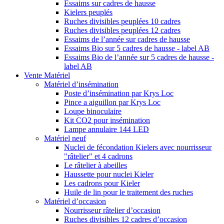
Essaims sur cadres de hausse
Kielers peuplés
Ruches divisibles peuplées 10 cadres
Ruches divisibles peuplées 12 cadres
Essaims de l’année sur cadres de hausse
Essaims Bio sur 5 cadres de hausse - label AB
Essaims Bio de l’année sur 5 cadres de hausse -
label AB
Vente Matériel
Matériel d’insémination
Poste d’insémination par Krys Loc
Pince a aiguillon par Krys Loc
Loupe binoculaire
Kit CO2 pour insémination
Lampe annulaire 144 LED
Matériel neuf
Nuclei de fécondation Kielers avec nourrisseur
"râtelier" et 4 cadrons
Le râtelier à abeilles
Haussette pour nuclei Kieler
Les cadrons pour Kieler
Huile de lin pour le traitement des ruches
Matériel d’occasion
Nourrisseur râtelier d’occasion
Ruches divisibles 12 cadres d’occasion