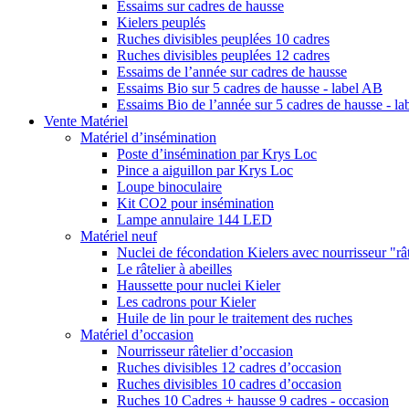
Essaims sur cadres de hausse
Kielers peuplés
Ruches divisibles peuplées 10 cadres
Ruches divisibles peuplées 12 cadres
Essaims de l’année sur cadres de hausse
Essaims Bio sur 5 cadres de hausse - label AB
Essaims Bio de l’année sur 5 cadres de hausse - l
Vente Matériel
Matériel d’insémination
Poste d’insémination par Krys Loc
Pince a aiguillon par Krys Loc
Loupe binoculaire
Kit CO2 pour insémination
Lampe annulaire 144 LED
Matériel neuf
Nuclei de fécondation Kielers avec nourrisseur "rât
Le râtelier à abeilles
Haussette pour nuclei Kieler
Les cadrons pour Kieler
Huile de lin pour le traitement des ruches
Matériel d’occasion
Nourrisseur râtelier d’occasion
Ruches divisibles 12 cadres d’occasion
Ruches divisibles 10 cadres d’occasion
Ruches 10 Cadres + hausse 9 cadres - occasion