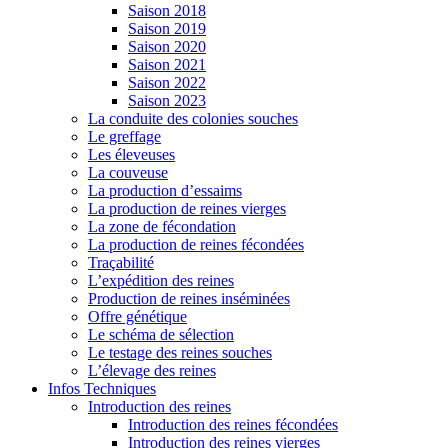
Saison 2018
Saison 2019
Saison 2020
Saison 2021
Saison 2022
Saison 2023
La conduite des colonies souches
Le greffage
Les éleveuses
La couveuse
La production d’essaims
La production de reines vierges
La zone de fécondation
La production de reines fécondées
Traçabilité
L’expédition des reines
Production de reines inséminées
Offre génétique
Le schéma de sélection
Le testage des reines souches
L’élevage des reines
Infos Techniques
Introduction des reines
Introduction des reines fécondées
Introduction des reines vierges