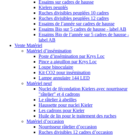
Essaims sur cadres de hausse
Kielers peuplés
Ruches divisibles peuplées 10 cadres
Ruches divisibles peuplées 12 cadres
Essaims de l’année sur cadres de hausse
Essaims Bio sur 5 cadres de hausse - label AB
Essaims Bio de l’année sur 5 cadres de hausse -
label AB
Vente Matériel
Matériel d’insémination
Poste d’insémination par Krys Loc
Pince a aiguillon par Krys Loc
Loupe binoculaire
Kit CO2 pour insémination
Lampe annulaire 144 LED
Matériel neuf
Nuclei de fécondation Kielers avec nourrisseur
"râtelier" et 4 cadrons
Le râtelier à abeilles
Haussette pour nuclei Kieler
Les cadrons pour Kieler
Huile de lin pour le traitement des ruches
Matériel d’occasion
Nourrisseur râtelier d’occasion
Ruches divisibles 12 cadres d’occasion