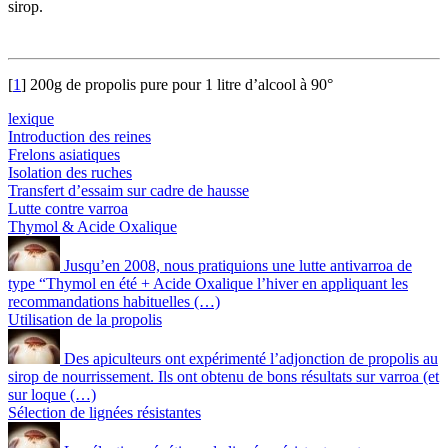
sirop.
[
1
]
200g de propolis pure pour 1 litre d’alcool à 90°
lexique
Introduction des reines
Frelons asiatiques
Isolation des ruches
Transfert d’essaim sur cadre de hausse
Lutte contre varroa
Thymol & Acide Oxalique
Jusqu’en 2008, nous pratiquions une lutte antivarroa de
type “Thymol en été + Acide Oxalique l’hiver en appliquant les
recommandations habituelles (…)
Utilisation de la propolis
Des apiculteurs ont expérimenté l’adjonction de propolis au
sirop de nourrissement. Ils ont obtenu de bons résultats sur varroa (et
sur loque (…)
Sélection de lignées résistantes