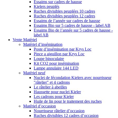
Essaims sur cadres de hausse
Kielers peuplés
Ruches divisibles peuplées 10 cadres
Ruches divisibles peuplées 12 cadres
Essaims de l’année sur cadres de hausse
Essaims Bio sur 5 cadres de hausse - label AB
Essaims Bio de l’année sur 5 cadres de hausse -
label AB
Vente Matériel
Matériel d’insémination
Poste d’insémination par Krys Loc
Pince a aiguillon par Krys Loc
Loupe binoculaire
Kit CO2 pour insémination
Lampe annulaire 144 LED
Matériel neuf
Nuclei de fécondation Kielers avec nourrisseur
"râtelier" et 4 cadrons
Le râtelier à abeilles
Haussette pour nuclei Kieler
Les cadrons pour Kieler
Huile de lin pour le traitement des ruches
Matériel d’occasion
Nourrisseur râtelier d’occasion
Ruches divisibles 12 cadres d’occasion