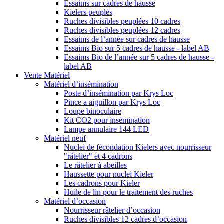
Essaims sur cadres de hausse
Kielers peuplés
Ruches divisibles peuplées 10 cadres
Ruches divisibles peuplées 12 cadres
Essaims de l’année sur cadres de hausse
Essaims Bio sur 5 cadres de hausse - label AB
Essaims Bio de l’année sur 5 cadres de hausse -
label AB
Vente Matériel
Matériel d’insémination
Poste d’insémination par Krys Loc
Pince a aiguillon par Krys Loc
Loupe binoculaire
Kit CO2 pour insémination
Lampe annulaire 144 LED
Matériel neuf
Nuclei de fécondation Kielers avec nourrisseur
"râtelier" et 4 cadrons
Le râtelier à abeilles
Haussette pour nuclei Kieler
Les cadrons pour Kieler
Huile de lin pour le traitement des ruches
Matériel d’occasion
Nourrisseur râtelier d’occasion
Ruches divisibles 12 cadres d’occasion