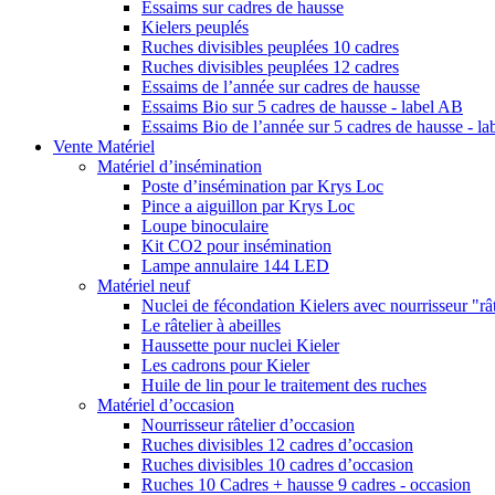
Essaims sur cadres de hausse
Kielers peuplés
Ruches divisibles peuplées 10 cadres
Ruches divisibles peuplées 12 cadres
Essaims de l’année sur cadres de hausse
Essaims Bio sur 5 cadres de hausse - label AB
Essaims Bio de l’année sur 5 cadres de hausse - l
Vente Matériel
Matériel d’insémination
Poste d’insémination par Krys Loc
Pince a aiguillon par Krys Loc
Loupe binoculaire
Kit CO2 pour insémination
Lampe annulaire 144 LED
Matériel neuf
Nuclei de fécondation Kielers avec nourrisseur "rât
Le râtelier à abeilles
Haussette pour nuclei Kieler
Les cadrons pour Kieler
Huile de lin pour le traitement des ruches
Matériel d’occasion
Nourrisseur râtelier d’occasion
Ruches divisibles 12 cadres d’occasion
Ruches divisibles 10 cadres d’occasion
Ruches 10 Cadres + hausse 9 cadres - occasion