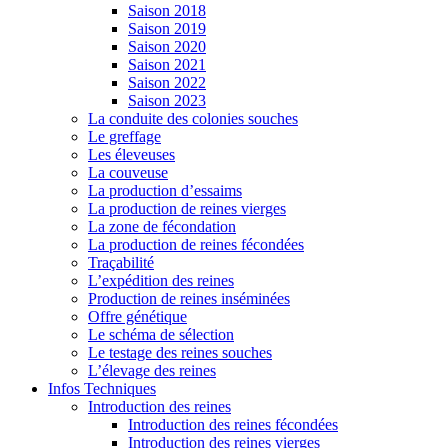
Saison 2018
Saison 2019
Saison 2020
Saison 2021
Saison 2022
Saison 2023
La conduite des colonies souches
Le greffage
Les éleveuses
La couveuse
La production d’essaims
La production de reines vierges
La zone de fécondation
La production de reines fécondées
Traçabilité
L’expédition des reines
Production de reines inséminées
Offre génétique
Le schéma de sélection
Le testage des reines souches
L’élevage des reines
Infos Techniques
Introduction des reines
Introduction des reines fécondées
Introduction des reines vierges