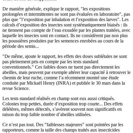
De manière générale, explique le rapport, "les expositions
prolongées et intermittentes ne sont pas évaluées en laboratoire", pas
plus que "l’exposition par inhalation et l’exposition des larves". Les
calculs d’exposition des insectes sont systématiquement biaisés : ils
ne tiennent pas compte de l’eau exsudée par les plantes traitées, avec
laquelle les insectes sont en contact. Ils ne considèrent pas non plus
les poussières produites par les semences enrobées au cours de la
période des semis...
"De même, ajoute le rapport, les effets des doses sublétales ne sont
pas pleinement pris en compte par les tests standard
conventionnels." Ces faibles doses ne tuent pas directement les
abeilles, mais peuvent par exemple altérer leur capacité à retrouver le
chemin de leur ruche, comme l’a récemment montré une étude
conduite par Mickaël Henry (INRA) et publiée le 30 mars dans la
revue Science.
Les tests standard réalisés en champ sont eux aussi critiqués.
Colonies trop petites, durée d’exposition trop courte... Des effets
délétères, mêmes détectés, s’avèrent souvent non significatifs en
raison du trop faible nombre d’abeilles utilisées.
Ce n’est pas tout. Des "faiblesses majeures" sont pointées par les
rapporteurs, comme la taille des champs traités aux insecticides