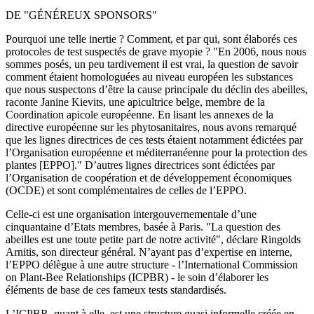
DE "GÉNÉREUX SPONSORS"
Pourquoi une telle inertie ? Comment, et par qui, sont élaborés ces
protocoles de test suspectés de grave myopie ? "En 2006, nous nous
sommes posés, un peu tardivement il est vrai, la question de savoir
comment étaient homologuées au niveau européen les substances
que nous suspectons d’être la cause principale du déclin des abeilles,
raconte Janine Kievits, une apicultrice belge, membre de la
Coordination apicole européenne. En lisant les annexes de la
directive européenne sur les phytosanitaires, nous avons remarqué
que les lignes directrices de ces tests étaient notamment édictées par
l’Organisation européenne et méditerranéenne pour la protection des
plantes [EPPO]." D’autres lignes directrices sont édictées par
l’Organisation de coopération et de développement économiques
(OCDE) et sont complémentaires de celles de l’EPPO.
Celle-ci est une organisation intergouvernementale d’une
cinquantaine d’Etats membres, basée à Paris. "La question des
abeilles est une toute petite part de notre activité", déclare Ringolds
Arnitis, son directeur général. N’ayant pas d’expertise en interne,
l’EPPO délègue à une autre structure - l’International Commission
on Plant-Bee Relationships (ICPBR) - le soin d’élaborer les
éléments de base de ces fameux tests standardisés.
L’ICPBR, quant à elle, est une structure quasi informelle créée en