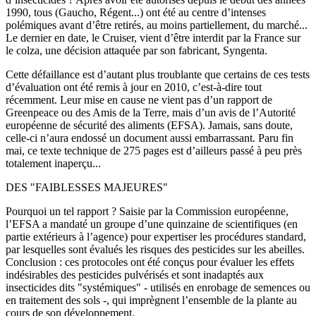
1990, tous (Gaucho, Régent...) ont été au centre d’intenses
polémiques avant d’être retirés, au moins partiellement, du marché...
Le dernier en date, le Cruiser, vient d’être interdit par la France sur
le colza, une décision attaquée par son fabricant, Syngenta.
Cette défaillance est d’autant plus troublante que certains de ces tests
d’évaluation ont été remis à jour en 2010, c’est-à-dire tout
récemment. Leur mise en cause ne vient pas d’un rapport de
Greenpeace ou des Amis de la Terre, mais d’un avis de l’Autorité
européenne de sécurité des aliments (EFSA). Jamais, sans doute,
celle-ci n’aura endossé un document aussi embarrassant. Paru fin
mai, ce texte technique de 275 pages est d’ailleurs passé à peu près
totalement inaperçu...
DES "FAIBLESSES MAJEURES"
Pourquoi un tel rapport ? Saisie par la Commission européenne,
l’EFSA a mandaté un groupe d’une quinzaine de scientifiques (en
partie extérieurs à l’agence) pour expertiser les procédures standard,
par lesquelles sont évalués les risques des pesticides sur les abeilles.
Conclusion : ces protocoles ont été conçus pour évaluer les effets
indésirables des pesticides pulvérisés et sont inadaptés aux
insecticides dits "systémiques" - utilisés en enrobage de semences ou
en traitement des sols -, qui imprègnent l’ensemble de la plante au
cours de son développement.