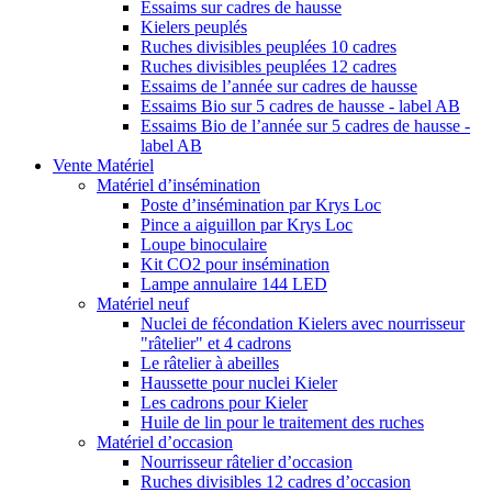
Essaims sur cadres de hausse
Kielers peuplés
Ruches divisibles peuplées 10 cadres
Ruches divisibles peuplées 12 cadres
Essaims de l’année sur cadres de hausse
Essaims Bio sur 5 cadres de hausse - label AB
Essaims Bio de l’année sur 5 cadres de hausse -
label AB
Vente Matériel
Matériel d’insémination
Poste d’insémination par Krys Loc
Pince a aiguillon par Krys Loc
Loupe binoculaire
Kit CO2 pour insémination
Lampe annulaire 144 LED
Matériel neuf
Nuclei de fécondation Kielers avec nourrisseur
"râtelier" et 4 cadrons
Le râtelier à abeilles
Haussette pour nuclei Kieler
Les cadrons pour Kieler
Huile de lin pour le traitement des ruches
Matériel d’occasion
Nourrisseur râtelier d’occasion
Ruches divisibles 12 cadres d’occasion