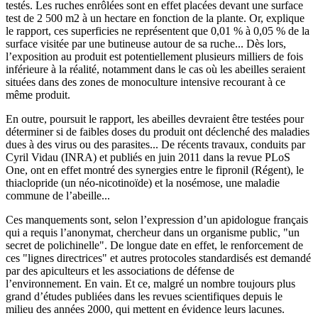
testés. Les ruches enrôlées sont en effet placées devant une surface
test de 2 500 m2 à un hectare en fonction de la plante. Or, explique
le rapport, ces superficies ne représentent que 0,01 % à 0,05 % de la
surface visitée par une butineuse autour de sa ruche... Dès lors,
l’exposition au produit est potentiellement plusieurs milliers de fois
inférieure à la réalité, notamment dans le cas où les abeilles seraient
situées dans des zones de monoculture intensive recourant à ce
même produit.
En outre, poursuit le rapport, les abeilles devraient être testées pour
déterminer si de faibles doses du produit ont déclenché des maladies
dues à des virus ou des parasites... De récents travaux, conduits par
Cyril Vidau (INRA) et publiés en juin 2011 dans la revue PLoS
One, ont en effet montré des synergies entre le fipronil (Régent), le
thiaclopride (un néo-nicotinoïde) et la nosémose, une maladie
commune de l’abeille...
Ces manquements sont, selon l’expression d’un apidologue français
qui a requis l’anonymat, chercheur dans un organisme public, "un
secret de polichinelle". De longue date en effet, le renforcement de
ces "lignes directrices" et autres protocoles standardisés est demandé
par des apiculteurs et les associations de défense de
l’environnement. En vain. Et ce, malgré un nombre toujours plus
grand d’études publiées dans les revues scientifiques depuis le
milieu des années 2000, qui mettent en évidence leurs lacunes.