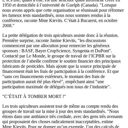
1950 et domiciliée à l’université de Guelph (Canada). "Lorsque
nous avons appris que cette organisation se réunissait pour réformer
les fameux tests standardisés, nous nous sommes rendus à la
conférence, raconte Mme Kievits. C’était à Bucarest, en octobre
2008."
La petite délégation de trois apiculteurs assiste donc à la réunion.
Première surprise, raconte Janine Kievits, "les discussions
commencent par une allocution pour remercier les généreux
sponsors : BASF, Bayer CropScience, Syngenta et DuPont".
Contacté par Le Monde, le groupe de travail de l’ICPBR sur la
protection de l’abeille confirme le soutien financier des principaux
fabricants de pesticides. Mais ajoute que la source principale de
financement était les frais de participation à la conférence. Et que
"sans ces financements extérieurs, le montant des frais de
participation aurait été plus élevé", empêchant ainsi "une
participation maximale de délégués non issus de l’industrie".
"C’ÉTAIT À TOMBER MORT !"
Les trois apiculteurs assistent tout de même au compte rendu des
groupes de travail sur la mise à jour des tests standardisés. "Nous
étions dans une ambiance très cordiale, avec des gens très avenants
qui proposaient des choses radicalement inacceptables, estime
Mme Kievits. Pour ne donner qu’un exemple, l’un des calculs de