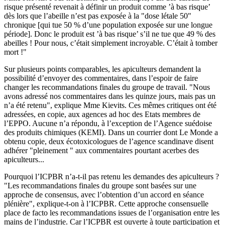
risque présenté revenait à définir un produit comme ’à bas risque’
dès lors que l’abeille n’est pas exposée à la "dose létale 50"
chronique [qui tue 50 % d’une population exposée sur une longue
période]. Donc le produit est ’à bas risque’ s’il ne tue que 49 % des
abeilles ! Pour nous, c’était simplement incroyable. C’était à tomber
mort !"
Sur plusieurs points comparables, les apiculteurs demandent la
possibilité d’envoyer des commentaires, dans l’espoir de faire
changer les recommandations finales du groupe de travail. "Nous
avons adressé nos commentaires dans les quinze jours, mais pas un
n’a été retenu", explique Mme Kievits. Ces mêmes critiques ont été
adressées, en copie, aux agences ad hoc des Etats membres de
l’EPPO. Aucune n’a répondu, à l’exception de l’Agence suédoise
des produits chimiques (KEMI). Dans un courrier dont Le Monde a
obtenu copie, deux écotoxicologues de l’agence scandinave disent
adhérer "pleinement " aux commentaires pourtant acerbes des
apiculteurs...
Pourquoi l’ICPBR n’a-t-il pas retenu les demandes des apiculteurs ?
"Les recommandations finales du groupe sont basées sur une
approche de consensus, avec l’obtention d’un accord en séance
plénière", explique-t-on à l’ICPBR. Cette approche consensuelle
place de facto les recommandations issues de l’organisation entre les
mains de l’industrie. Car l’ICPBR est ouverte à toute participation et