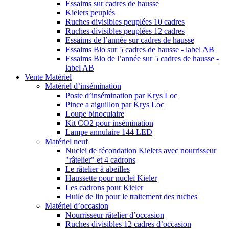
Essaims sur cadres de hausse
Kielers peuplés
Ruches divisibles peuplées 10 cadres
Ruches divisibles peuplées 12 cadres
Essaims de l’année sur cadres de hausse
Essaims Bio sur 5 cadres de hausse - label AB
Essaims Bio de l’année sur 5 cadres de hausse -
label AB
Vente Matériel
Matériel d’insémination
Poste d’insémination par Krys Loc
Pince a aiguillon par Krys Loc
Loupe binoculaire
Kit CO2 pour insémination
Lampe annulaire 144 LED
Matériel neuf
Nuclei de fécondation Kielers avec nourrisseur
"râtelier" et 4 cadrons
Le râtelier à abeilles
Haussette pour nuclei Kieler
Les cadrons pour Kieler
Huile de lin pour le traitement des ruches
Matériel d’occasion
Nourrisseur râtelier d’occasion
Ruches divisibles 12 cadres d’occasion