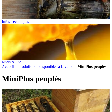
Infos Techniques
Miels & Cie
Accueil
>
Produits non disponibles à la vente
>
MiniPlus peuplés
MiniPlus peuplés