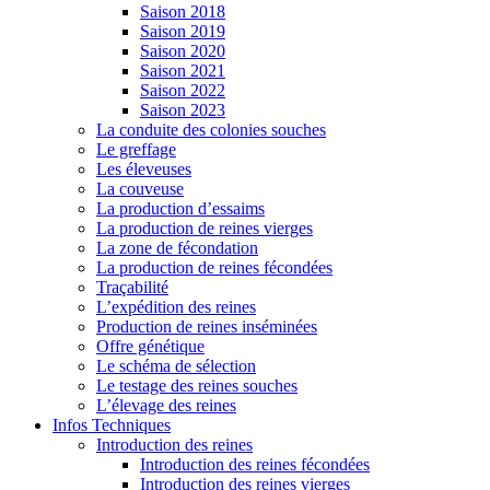
Saison 2018
Saison 2019
Saison 2020
Saison 2021
Saison 2022
Saison 2023
La conduite des colonies souches
Le greffage
Les éleveuses
La couveuse
La production d’essaims
La production de reines vierges
La zone de fécondation
La production de reines fécondées
Traçabilité
L’expédition des reines
Production de reines inséminées
Offre génétique
Le schéma de sélection
Le testage des reines souches
L’élevage des reines
Infos Techniques
Introduction des reines
Introduction des reines fécondées
Introduction des reines vierges