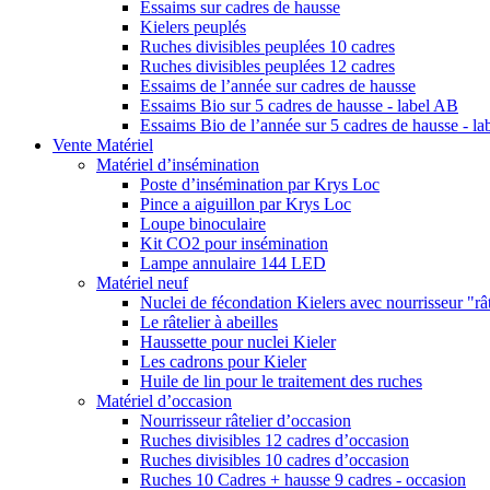
Essaims sur cadres de hausse
Kielers peuplés
Ruches divisibles peuplées 10 cadres
Ruches divisibles peuplées 12 cadres
Essaims de l’année sur cadres de hausse
Essaims Bio sur 5 cadres de hausse - label AB
Essaims Bio de l’année sur 5 cadres de hausse - l
Vente Matériel
Matériel d’insémination
Poste d’insémination par Krys Loc
Pince a aiguillon par Krys Loc
Loupe binoculaire
Kit CO2 pour insémination
Lampe annulaire 144 LED
Matériel neuf
Nuclei de fécondation Kielers avec nourrisseur "rât
Le râtelier à abeilles
Haussette pour nuclei Kieler
Les cadrons pour Kieler
Huile de lin pour le traitement des ruches
Matériel d’occasion
Nourrisseur râtelier d’occasion
Ruches divisibles 12 cadres d’occasion
Ruches divisibles 10 cadres d’occasion
Ruches 10 Cadres + hausse 9 cadres - occasion