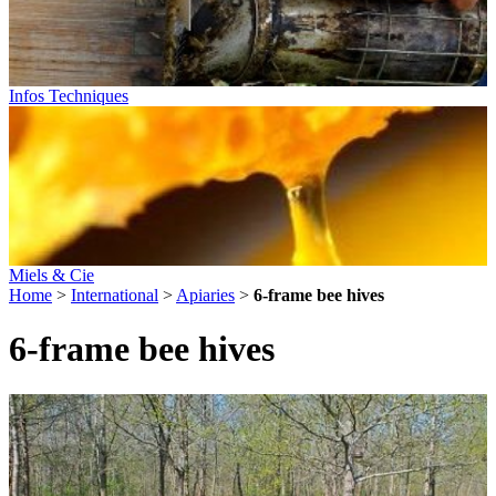
Infos Techniques
Miels & Cie
Home
>
International
>
Apiaries
>
6-frame bee hives
6-frame bee hives