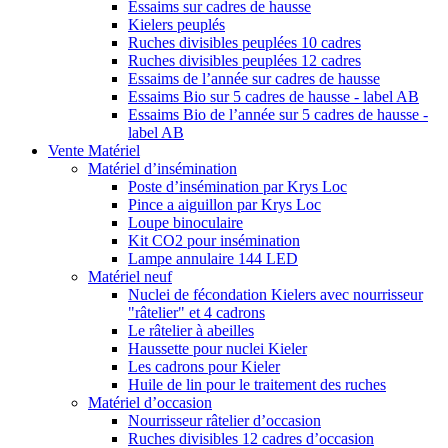
Essaims sur cadres de hausse
Kielers peuplés
Ruches divisibles peuplées 10 cadres
Ruches divisibles peuplées 12 cadres
Essaims de l’année sur cadres de hausse
Essaims Bio sur 5 cadres de hausse - label AB
Essaims Bio de l’année sur 5 cadres de hausse -
label AB
Vente Matériel
Matériel d’insémination
Poste d’insémination par Krys Loc
Pince a aiguillon par Krys Loc
Loupe binoculaire
Kit CO2 pour insémination
Lampe annulaire 144 LED
Matériel neuf
Nuclei de fécondation Kielers avec nourrisseur
"râtelier" et 4 cadrons
Le râtelier à abeilles
Haussette pour nuclei Kieler
Les cadrons pour Kieler
Huile de lin pour le traitement des ruches
Matériel d’occasion
Nourrisseur râtelier d’occasion
Ruches divisibles 12 cadres d’occasion