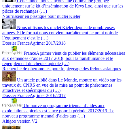
Cette année, nous lançons une commande groupée
uniquement sur le kit d’insémination de Krys Loc, ainsi que sur les
pièces de rechanges (…)
Nourrisseur en plastique pour nuclei Kieler
Nous utilisons les nuclei Kieler depuis de nombreuses
années. Si le format nous convient parfaitement, le point noir de
l’équipement c’est le (…)
Dossier FranceAgrimer 2017/2018
FranceAgrimer vient de publier les éléments nécessaires
aux demandes d’aides 2017-2018, pour la transhumance et le
repeuplement du cheptel apicole (…)
Recherche de phéromones pour le piègeage des frelons asiatiques
Un article publié dans Le Monde, montre un vidéo sur les
travaux du CNRS en vue de la mise au point de phéromones
attractives et spécifiques du (…)
Dossier FranceAgrimer 2016/2017
Un nouveau programme triennal d’aides aux
exploitations apicoles est lancé pour la période 2017/2019. Le
nouveau programme triennal d’aides aux (…)
Altigoo version V2