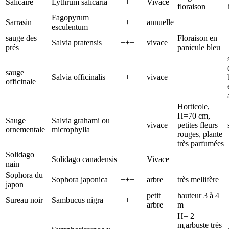
Salicaire
Lythrum salicaria
++
Vivace
floraison
Fagopyrum
Sarrasin
++
annuelle
esculentum
sauge des
Floraison en
Salvia pratensis
+++
vivace
prés
panicule bleu
sauge
Salvia officinalis
+++
vivace
officinale
Horticole,
H=70 cm,
Sauge
Salvia grahami ou
+
vivace
petites fleurs
ornementale
microphylla
rouges, plante
très parfumées
Solidago
Solidago canadensis
+
Vivace
nain
Sophora du
Sophora japonica
+++
arbre
très mellifère
japon
petit
hauteur 3 à 4
Sureau noir
Sambucus nigra
++
arbre
m
H= 2
m,arbuste très