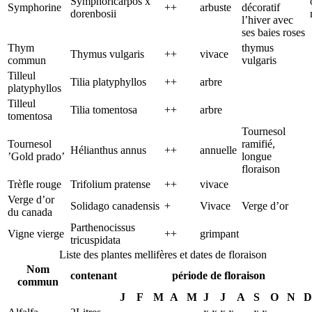
Symphoricarpos x
Symphorine
++
arbuste
décoratif
dorenbosii
l’hiver avec
ses baies roses
Thym
thymus
Thymus vulgaris
++
vivace
commun
vulgaris
Tilleul
Tilia platyphyllos
++
arbre
platyphyllos
Tilleul
Tilia tomentosa
++
arbre
tomentosa
Tournesol
Tournesol
ramifié,
Hélianthus annus
++
annuelle
’Gold prado’
longue
floraison
Trèfle rouge
Trifolium pratense
++
vivace
Verge d’or
Solidago canadensis
+
Vivace
Verge d’or
du canada
Parthenocissus
Vigne vierge
++
grimpant
tricuspidata
Liste des plantes mellifères et dates de floraison
Nom
contenant
période de floraison
commun
J
F
M
A
M
J
J
A
S
O
N
D