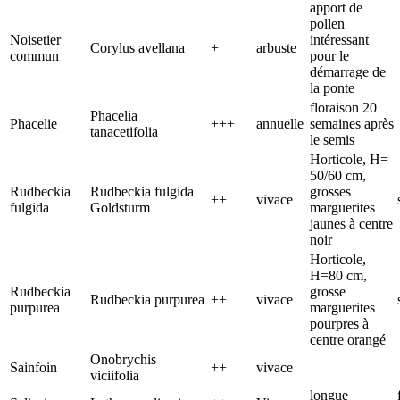
apport de
pollen
Noisetier
intéressant
Corylus avellana
+
arbuste
commun
pour le
démarrage de
la ponte
floraison 20
Phacelia
Phacelie
+++
annuelle
semaines après
tanacetifolia
le semis
Horticole, H=
50/60 cm,
Rudbeckia
Rudbeckia fulgida
grosses
++
vivace
fulgida
Goldsturm
marguerites
jaunes à centre
noir
Horticole,
H=80 cm,
Rudbeckia
grosse
Rudbeckia purpurea
++
vivace
purpurea
marguerites
pourpres à
centre orangé
Onobrychis
Sainfoin
++
vivace
viciifolia
longue