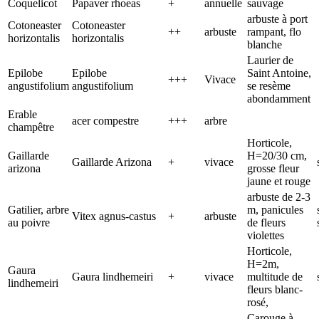
Coquelicot
Papaver rhoeas
+
annuelle
sauvage
arbuste à port
Cotoneaster
Cotoneaster
++
arbuste
rampant, flo
horizontalis
horizontalis
blanche
Laurier de
Epilobe
Epilobe
Saint Antoine,
+++
Vivace
angustifolium
angustifolium
se resème
abondamment
Erable
acer compestre
+++
arbre
champêtre
Horticole,
Gaillarde
H=20/30 cm,
Gaillarde Arizona
+
vivace
arizona
grosse fleur
jaune et rouge
arbuste de 2-3
Gatilier, arbre
m, panicules
Vitex agnus-castus
+
arbuste
au poivre
de fleurs
violettes
Horticole,
H=2m,
Gaura
Gaura lindhemeiri
+
vivace
multitude de
lindhemeiri
fleurs blanc-
rosé,
Carouge à