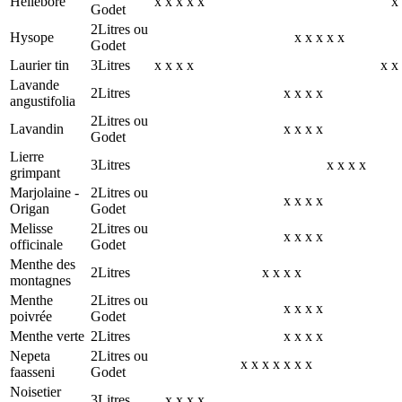
Hellébore
x
x
x
x
x
x
Godet
2Litres ou
Hysope
x
x
x
x
x
Godet
Laurier tin
3Litres
x
x
x
x
x
x
Lavande
2Litres
x
x
x
x
angustifolia
2Litres ou
Lavandin
x
x
x
x
Godet
Lierre
3Litres
x
x
x
x
grimpant
Marjolaine -
2Litres ou
x
x
x
x
Origan
Godet
Melisse
2Litres ou
x
x
x
x
officinale
Godet
Menthe des
2Litres
x
x
x
x
montagnes
Menthe
2Litres ou
x
x
x
x
poivrée
Godet
Menthe verte
2Litres
x
x
x
x
Nepeta
2Litres ou
x
x
x
x
x
x
x
faasseni
Godet
Noisetier
3Litres
x
x
x
x