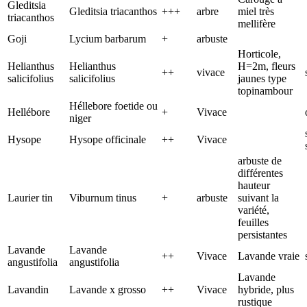
Gleditsia
Gleditsia triacanthos
+++
arbre
miel très
triacanthos
mellifère
Goji
Lycium barbarum
+
arbuste
Horticole,
Helianthus
Helianthus
H=2m, fleurs
++
vivace
salicifolius
salicifolius
jaunes type
topinambour
Héllebore foetide ou
Hellébore
+
Vivace
niger
Hysope
Hysope officinale
++
Vivace
arbuste de
différentes
hauteur
Laurier tin
Viburnum tinus
+
arbuste
suivant la
variété,
feuilles
persistantes
Lavande
Lavande
++
Vivace
Lavande vraie
angustifolia
angustifolia
Lavande
Lavandin
Lavande x grosso
++
Vivace
hybride, plus
rustique