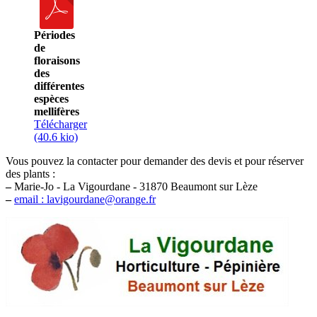
Périodes
de
floraisons
des
différentes
espèces
mellifères
Télécharger
(40.6 kio)
Vous pouvez la contacter pour demander des devis et pour réserver
des plants :
–
Marie-Jo - La Vigourdane - 31870 Beaumont sur Lèze
–
email : lavigourdane@orange.fr