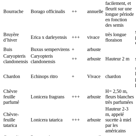
facilement, et
fleurit sur une
Bourrache
Borago officinalis
++
annuelle
longue période
en fonction
des semis
Bruyère
très longue
Erica x darleyensis
+++
vivace
d’hiver
floraison
Buis
Buxus sempervirens
+
arbuste
Caryopteris
Caryopteris
++
arbuste
Hauteur 2 m
clandonensis
clandonensis
Chardon
Echinops ritro
+
Vivace
chardon
Chèvre
H= 2,50 m,
feuille
Lonicera fragrans
+++
arbuste
fleurs blanches
parfumé
très parfumées
Hauteur 2-3
Chèvre-
m, appelé
feuille
Lonicera tatarica
+++
arbuste
sucette à miel
tatarica
par les
américains