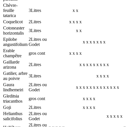
Chèvre-
feuille
3Litres
x
x
tatarica
Coquelicot
2Litres
x
x
x
x
Cotoneaster
3Litres
x
x
horizontalis
Epilobe
2Litres ou
x
x
x
x
x
x
x
angustifolium
Godet
Erable
gros cont
x
x
x
x
champêtre
Gaillarde
2Litres
x
x
x
x
x
x
x
x
x
arizona
Gatilier, arbre
3Litres
x
x
x
x
au poivre
Gaura
2Litres ou
x
x
x
x
x
x
x
x
x
x
x
x
x
lindhemeiri
Godet
Gleditsia
gros cont
x
x
x
x
triacanthos
Goji
2Litres
x
x
x
x
Helianthus
2Litres ou
x
x
x
x
x
salicifolius
Godet
2Litres ou