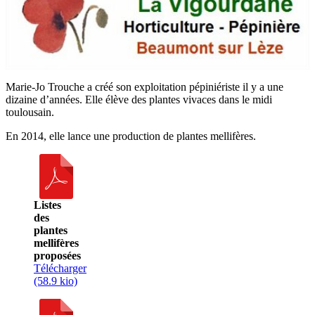
Marie-Jo Trouche a créé son exploitation pépiniériste il y a une
dizaine d’années. Elle élève des plantes vivaces dans le midi
toulousain.
En 2014, elle lance une production de plantes mellifères.
Listes
des
plantes
mellifères
proposées
Télécharger
(58.9 kio)