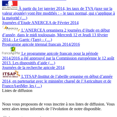
À partir du 1er janvier 2014, les taux de TVA (taxe sur la
valeur ajoutée) vont être modifiés : – le taux normal, qui s’applique à
la majorité (…)
Journées d’Etude ANERCEA de Février 2014
L’ANERCEA organisera 2 journées d’étude en début
d’année, dans le midi toulousain, Mercredi 12 et Jeudi 13 février
2014 - Le Garric (Tarn) – (…)
Programme apicole triennal français 2014/2016
Le programme apicole français pour la période
2014/2016 a été approuvé par la Commission européenne le 12 août
2013. Les dispositifs d’aide (…)
Journées de la recherche apicole 2014
L’ITSAP-Institut de l’abeille organise en début d’année
2014, en partenariat avec le ministère chargé de l’Agriculture et de
FranceAgriMer, les (…)
Listes de diffusion
Nous vous proposons de vous inscrire à nos listes de diffusion. Vous
serez alors tenus informés de l’évolution de notre disponible.