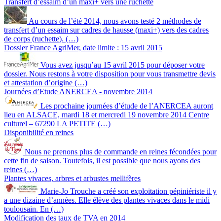
Transfert d’essaim d’un maxi+ vers une ruchette
Au cours de l’été 2014, nous avons testé 2 méthodes de
transfert d’un essaim sur cadres de hausse (maxi+) vers des cadres
de corps (ruchette). (…)
Dossier France AgriMer, date limite : 15 avril 2015
Vous avez jusqu’au 15 avril 2015 pour déposer votre
dossier. Nous restons à votre disposition pour vous transmettre devis
et attestation d’origine (…)
Journées d’Etude ANERCEA - novembre 2014
Les prochaine journées d’étude de l’ANERCEA auront
lieu en ALSACE, mardi 18 et mercredi 19 novembre 2014 Centre
culturel – 67290 LA PETITE (…)
Disponibilité en reines
Nous ne prenons plus de commande en reines fécondées pour
cette fin de saison. Toutefois, il est possible que nous ayons des
reines (…)
Plantes vivaces, arbres et arbustes mellifères
Marie-Jo Trouche a créé son exploitation pépiniériste il y
a une dizaine d’années. Elle élève des plantes vivaces dans le midi
toulousain. En (…)
Modification des taux de TVA en 2014