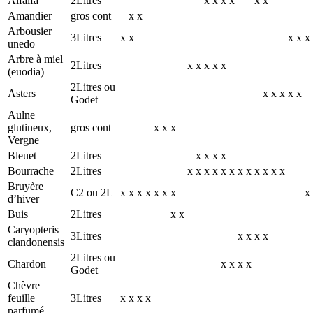
Alfalfa
2Litres
x
x
x
x
x
x
Amandier
gros cont
x
x
Arbousier
3Litres
x
x
x
x
x
unedo
Arbre à miel
2Litres
x
x
x
x
x
(euodia)
2Litres ou
Asters
x
x
x
x
x
Godet
Aulne
glutineux,
gros cont
x
x
x
Vergne
Bleuet
2Litres
x
x
x
x
Bourrache
2Litres
x
x
x
x
x
x
x
x
x
x
x
x
Bruyère
C2 ou 2L
x
x
x
x
x
x
x
x
d’hiver
Buis
2Litres
x
x
Caryopteris
3Litres
x
x
x
x
clandonensis
2Litres ou
Chardon
x
x
x
x
Godet
Chèvre
feuille
3Litres
x
x
x
x
parfumé