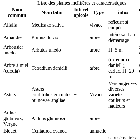
Liste des plantes mellifères et caractéristiques
Nom
Intérêt
Nom latin
Type
infos
commun
apicole
refleurit si
Alfalfa
Medicago sativa
++
vivace
coupée
intéressant au
Amandier
Prunus dulcis
+++
arbre
démarrage
Arbousier
Arbutus unedo
++
arbre
H=5 m
unedo
(ex euodia
Arbre à miel
danielli),
Tetradium danielli
+++
arbre
(euodia)
caduc, H=20
m
Vendangeuses,
Asters
diverses
Asters
cordifolius,ericoïdes,
+
Vivace
variétés,
ou novae-angliae
couleurs et
hauteurs
Aulne
glutineux,
Aulnus glutinosa
++
arbre
Vergne
Bleuet
Centaurea cyanea
+
annuelle
se resème très