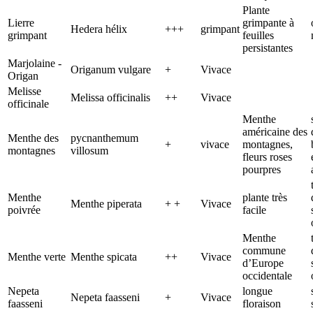
Plante
Lierre
grimpante à
Hedera hélix
+++
grimpant
grimpant
feuilles
persistantes
Marjolaine -
Origanum vulgare
+
Vivace
Origan
Melisse
Melissa officinalis
++
Vivace
officinale
Menthe
américaine des
Menthe des
pycnanthemum
+
vivace
montagnes,
montagnes
villosum
fleurs roses
pourpres
Menthe
plante très
Menthe piperata
+ +
Vivace
poivrée
facile
Menthe
commune
Menthe verte
Menthe spicata
++
Vivace
d’Europe
occidentale
Nepeta
longue
Nepeta faasseni
+
Vivace
faasseni
floraison