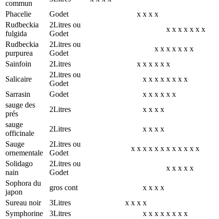
commun
Phacelie
Godet
x
x
x
x
Rudbeckia
2Litres ou
x
x
x
x
x
x
x
fulgida
Godet
Rudbeckia
2Litres ou
x
x
x
x
x
x
x
purpurea
Godet
Sainfoin
2Litres
x
x
x
x
x
x
2Litres ou
Salicaire
x
x
x
x
x
x
x
x
Godet
Sarrasin
Godet
x
x
x
x
x
x
sauge des
2Litres
x
x
x
x
prés
sauge
2Litres
x
x
x
x
officinale
Sauge
2Litres ou
x
x
x
x
x
x
x
x
x
x
x
x
ornementale
Godet
Solidago
2Litres ou
x
x
x
x
x
nain
Godet
Sophora du
gros cont
x
x
x
x
japon
Sureau noir
3Litres
x
x
x
x
Symphorine
3Litres
x
x
x
x
x
x
x
x