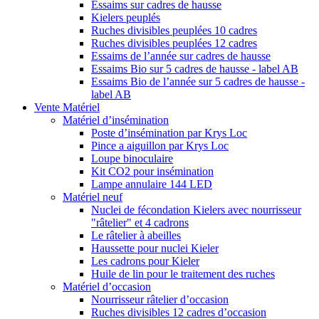
Essaims sur cadres de hausse
Kielers peuplés
Ruches divisibles peuplées 10 cadres
Ruches divisibles peuplées 12 cadres
Essaims de l’année sur cadres de hausse
Essaims Bio sur 5 cadres de hausse - label AB
Essaims Bio de l’année sur 5 cadres de hausse -
label AB
Vente Matériel
Matériel d’insémination
Poste d’insémination par Krys Loc
Pince a aiguillon par Krys Loc
Loupe binoculaire
Kit CO2 pour insémination
Lampe annulaire 144 LED
Matériel neuf
Nuclei de fécondation Kielers avec nourrisseur
"râtelier" et 4 cadrons
Le râtelier à abeilles
Haussette pour nuclei Kieler
Les cadrons pour Kieler
Huile de lin pour le traitement des ruches
Matériel d’occasion
Nourrisseur râtelier d’occasion
Ruches divisibles 12 cadres d’occasion