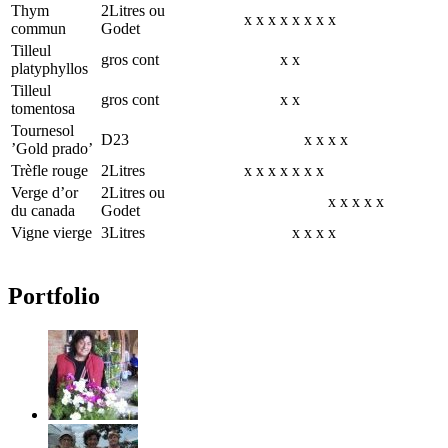
Thym
2Litres ou
x
x
x
x
x
x
x
x
commun
Godet
Tilleul
gros cont
x
x
platyphyllos
Tilleul
gros cont
x
x
tomentosa
Tournesol
D23
x
x
x
x
’Gold prado’
Trèfle rouge
2Litres
x
x
x
x
x
x
x
Verge d’or
2Litres ou
x
x
x
x
x
du canada
Godet
Vigne vierge
3Litres
x
x
x
x
Portfolio